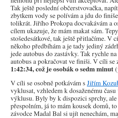
nemohu při nejlepší vůli akceptovat. Ale
Tak ještě poslední občerstvovačka, napít 
zbytkem vody se polívám a jdu do finiše
tolikrát. Jiřího Prokopa docvakávám a o
cílem ukazuje, že mám makat sám. Tepy
stošedesátkové, tak ještě přitlačíme. V c
někoho předbíhám a je tady jediný zádr
jede autobus do zastávky. Tak rychle n
autobus a pokračovat ve finiši. V cíli se
1:42:34, což je osobák o sedm minut
(
V cíli se osobně potkávám s
Jiřím Kozu
vyklusat, vzhledem k dosaženému času
výklusu. Byly by k dispozici sprchy, al
přespolním, já to mám kousek domů, to
závodce Madal Bal si ujít nenechám, ma