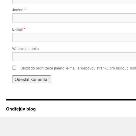
Jméno
*
E-mail
*
Webová stránka
Uložit do prohlížeče jméno, e-mail a webovou stránku pro budoucí ko
Ondřejův blog