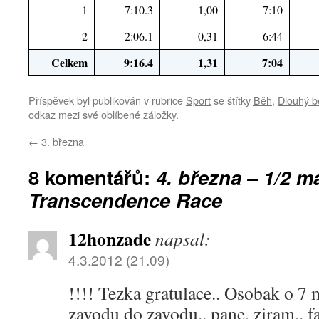
1
7:10.3
1,00
7:10
2
2:06.1
0,31
6:44
Celkem
9:16.4
1,31
7:04
Příspěvek byl publikován v rubrice
Sport
se štítky
Běh
,
Dlouhý b
odkaz
mezi své oblíbené záložky.
←
3. března
8 komentářů:
4. března – 1/2 ma
Transcendence Race
12honzade
napsal:
4.3.2012 (21.09)
!!!! Tezka gratulace.. Osobak o 7 m
zavodu do zavodu.. pane, ziram.. f