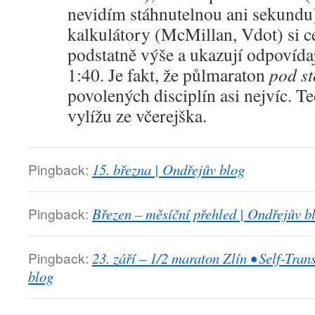
nevidím stáhnutelnou ani sekundu)
kalkulátory (McMillan, Vdot) si ce
podstatně výše a ukazují odpovída
1:40. Je fakt, že půlmaraton
pod st
povolených disciplín asi nejvíc. Te
vylížu ze včerejška.
Pingback:
15. března | Ondřejův blog
Pingback:
Březen – měsíční přehled | Ondřejův b
Pingback:
23. září – 1/2 maraton Zlín • Self-Tra
blog