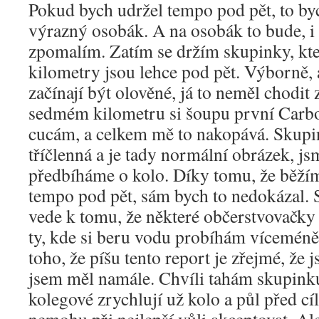
Pokud bych udržel tempo pod pět, to by
výrazný osobák. A na osobák to bude, i
zpomalím. Zatím se držím skupinky, kte
kilometry jsou lehce pod pět. Výborně, a
začínají být olověné, já to neměl chodit
sedmém kilometru si šoupu první Carbo
cucám, a celkem mě to nakopává. Skupi
tříčlenná a je tady normální obrázek, js
předbíháme o kolo. Díky tomu, že běží
tempo pod pět, sám bych to nedokázal. 
vede k tomu, že některé občerstvovačk
ty, kde si beru vodu probíhám vícemé
toho, že píšu tento report je zřejmé, že 
jsem měl namále. Chvíli tahám skupinku
kolegové zrychlují už kolo a půl před cí