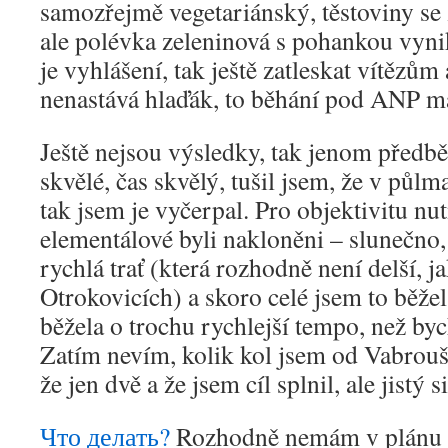
samozřejmě vegetariánský, těstoviny se
ale polévka zeleninová s pohankou vyni
je vyhlášení, tak ještě zatleskat vítěz
nenastává hlaďák, to běhání pod ANP m
Ještě nejsou výsledky, tak jenom předb
skvělé, čas skvělý, tušil jsem, že v pů
tak jsem je vyčerpal. Pro objektivitu nut
elementálové byli nakloněni – slunečno,
rychlá trať (která rozhodně není delší, ja
Otrokovicích) a skoro celé jsem to běžel
běžela o trochu rychlejší tempo, než by
Zatím nevím, kolik kol jsem od Vabroušk
že jen dvě a že jsem cíl splnil, ale jistý 
Что делать?
Rozhodně nemám v plánu z