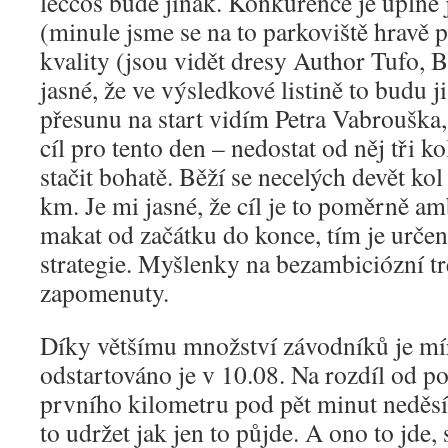
leccos bude jinak. Konkurence je úplně 
(minule jsme se na to parkoviště hravě p
kvality (jsou vidět dresy Author Tufo, 
jasné, že ve výsledkové listině to budu ji
přesunu na start vidím Petra Vabrouška
cíl pro tento den – nedostat od něj tři 
stačit bohatě. Běží se necelých devět kol
km. Je mi jasné, že cíl je to poměrně am
makat od začátku do konce, tím je určen
strategie. Myšlenky na bezambiciózní t
zapomenuty.
Díky většímu množství závodníků je mí
odstartováno je v 10.08. Na rozdíl od 
prvního kilometru pod pět minut neděsí
to udržet jak jen to půjde. A ono to jde, s