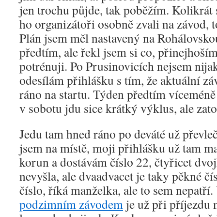
jen trochu půjde, tak poběžím. Kolikrát 
ho organizátoři osobně zvali na závod, 
Plán jsem měl nastavený na Rohálovskou
předtím, ale řekl jsem si co, přinejhoš
potrénuji. Po Prusinovicích nejsem nijak
odesílám přihlášku s tím, že aktuální zá
ráno na startu. Týden předtím víceméně 
v sobotu jdu sice krátký výklus, ale zat
Jedu tam hned ráno po deváté už převle
jsem na místě, moji přihlášku už tam ma
korun a dostávám číslo 22, čtyřicet dvo
nevyšla, ale dvaadvacet je taky pěkné čí
číslo, říká manželka, ale to sem nepatří.
podzimním závodem
je už při příjezdu 