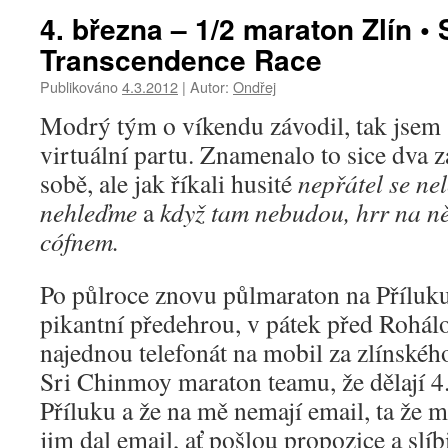
4. března – 1/2 maraton Zlín • S
Transcendence Race
Publikováno
4.3.2012
|
Autor:
Ondřej
Modrý tým o víkendu závodil, tak jsem s
virtuální partu. Znamenalo to sice dva 
sobě, ale jak říkali husité
nepřátel se ne
nehleďme
a
když tam nebudou, hrr na n
cófnem.
Po půlroce znovu půlmaraton na Příluku
pikantní předehrou, v pátek před Rohál
najednou telefonát na mobil za zlínskéh
Sri Chinmoy maraton teamu, že dělají 4
Příluku a že na mě nemají email, ta že 
jim dal email, ať pošlou propozice a slíb