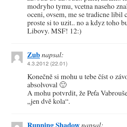
modryho tymu, vcetna naseho znal
oceni, ovsem, me se tradicne libil c
proste si to uzit.. no a kdyz toho 
Libovy. MSF! 12:)
Zub
napsal:
4.3.2012 (22.01)
Konečně si mohu u tebe číst o záv
absolvoval 🙂
A mohu potvrdit, že Peťa Vabrouš
„jen dvě kola“.
Running Shadow
napsal: