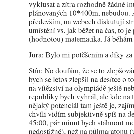
vyklusat a zítra rozhodně žádné in
plánovaných 10*400m, nebudou. A
především, na webech diskutují stra
umístění vs. jak běžet na čas, to j
(hodnotou) matematika. Já běhám 
Jura: Bylo mi potěšením a díky za 
Stín: No doufám, že se to zlepšov
bych se letos zlepšil na desítce o to
na vítězství na olympiádě ještě neb
republiky bych vyhrál, ale kde na t
nějaký potenciál tam ještě je, zajím
chvíli vidím subjektivně spíš na d
45:00, pár minut bych stáhnout moh
nedostižné), než na půlmaratonu (