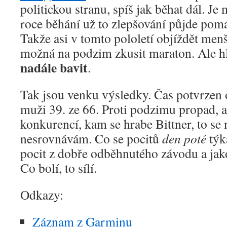
politickou stranu, spíš jak běhat dál. Je 
roce běhání už to zlepšování půjde poma
Takže asi v tomto pololetí objíždět men
možná na podzim zkusit maraton. Ale h
nadále bavit
.
Tak jsou venku výsledky. Čas potvrzen o
muži 39. ze 66. Proti podzimu propad, a
konkurencí, kam se hrabe Bittner, to se
nesrovnávám. Co se pocitů
den poté
týká
pocit z dobře odběhnutého závodu a jak
Co bolí, to sílí.
Odkazy:
Záznam z Garminu