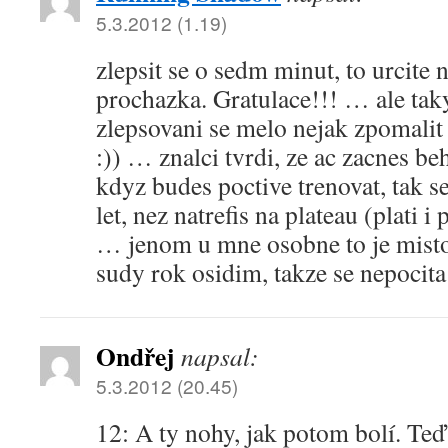
5.3.2012 (1.19)
zlepsit se o sedm minut, to urcite 
prochazka. Gratulace!!! … ale tak
zlepsovani se melo nejak zpomalit 
:)) … znalci tvrdi, ze ac zacnes be
kdyz budes poctive trenovat, tak s
let, nez natrefis na plateau (plati i
… jenom u mne osobne to je misto
sudy rok osidim, takze se nepocita
Ondřej
napsal:
5.3.2012 (20.45)
12: A ty nohy, jak potom bolí. Teď