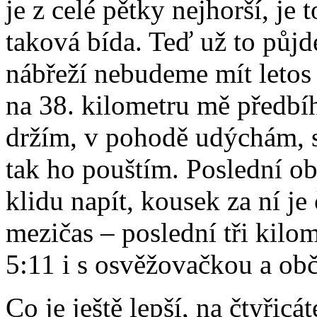
je z celé pětky nejhorší, je 
taková bída. Teď už to pů
nábřeží nebudeme mít letos 
na 38. kilometru mě předbíh
držím, v pohodě udýchám, si
tak ho pouštím. Poslední ob
klidu napít, kousek za ní j
mezičas – poslední tři kilo
5:11 i s osvěžovačkou a ob
Co je ještě lepší, na čtyřic