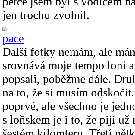
pětce jsem byl s vodičem na
jen trochu zvolnil.
Další fotky nemám, ale mám
srovnává moje tempo loni a 
popsali, poběžme dále. Druh
na to, že si musím odskočit.
poprvé, ale všechno je jed
s loňskem je i to, že piji u
šestém kilomteru. Třetí pětk