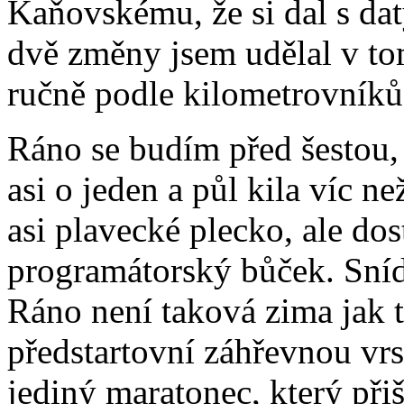
Kaňovskému, že si dal s daty
dvě změny jsem udělal v to
ručně podle kilometrovníků
Ráno se budím před šestou,
asi o jeden a půl kila víc ne
asi plavecké plecko, ale dos
programátorský bůček. Sníd
Ráno není taková zima jak t
předstartovní záhřevnou vrs
jediný maratonec, který při