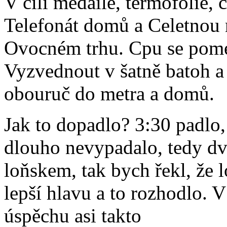
V cíli medaile, termofólie, 
Telefonát domů a Celetnou 
Ovocném trhu. Cpu se pome
Vyzvednout v šatně batoh a
obouruč do metra a domů.
Jak to dopadlo? 3:30 padlo,
dlouho nevypadalo, tedy dv
loňskem, tak bych řekl, že l
lepší hlavu a to rozhodlo. 
úspěchu asi takto