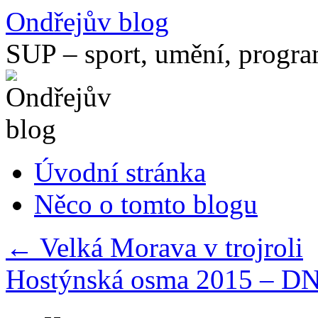
Přejít
Ondřejův blog
k
obsahu
SUP – sport, umění, progr
webu
Úvodní stránka
Něco o tomto blogu
←
Velká Morava v trojroli
Hostýnská osma 2015 – D