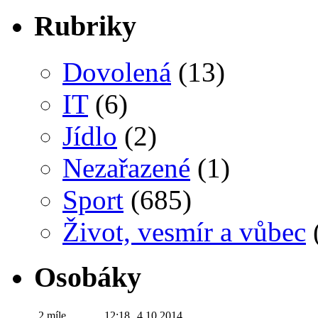
Rubriky
Dovolená
(13)
IT
(6)
Jídlo
(2)
Nezařazené
(1)
Sport
(685)
Život, vesmír a vůbec
Osobáky
2 míle
12:18
4.10.2014