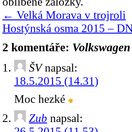
oblíbené záložky.
←
Velká Morava v trojroli
Hostýnská osma 2015 – D
2 komentáře:
Volkswagen
ŠV
napsal:
18.5.2015 (14.31)
Moc hezké
Zub
napsal:
26.5.2015 (11.53)