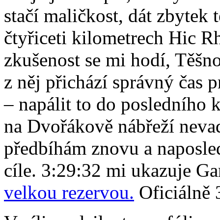
stačí maličkost, dát zbytek
čtyřiceti kilometrech Hic R
zkušenost se mi hodí, Těšn
z něj přichází správný čas 
– napálit to do posledního 
na Dvořákově nábřeží nevad
předbíhám znovu a naposled
cíle. 3:29:32 mi ukazuje Ga
velkou rezervou.
Oficiálně 3