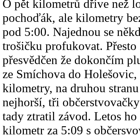
O pět kilometrů dříve než 
pochoďák, ale kilometry be
pod 5:00. Najednou se někdo
trošičku profukovat. Přesto 
přesvědčen že dokončím pl
ze Smíchova do Holešovic, 
kilometry, na druhou stranu
nejhorší, tři občerstvovačky 
tady ztratil závod. Letos h
kilometr za 5:09 s občersvo