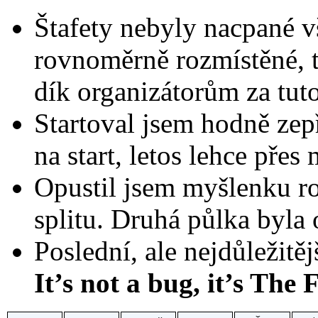
Štafety nebyly nacpané v
rovnoměrně rozmístěné, t
dík organizátorům za tut
Startoval jsem hodně zep
na start, letos lehce přes
Opustil jsem myšlenku r
splitu. Druhá půlka byla 
Poslední, ale nejdůležitě
It’s not a bug, it’s The 