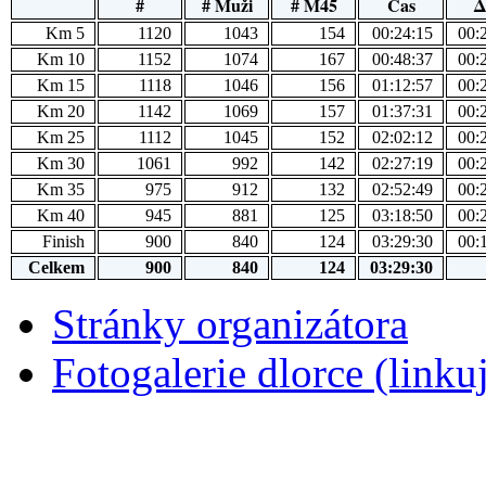
#
# Muži
# M45
Čas
Δ
Km 5
1120
1043
154
00:24:15
00:
Km 10
1152
1074
167
00:48:37
00:
Km 15
1118
1046
156
01:12:57
00:
Km 20
1142
1069
157
01:37:31
00:
Km 25
1112
1045
152
02:02:12
00:
Km 30
1061
992
142
02:27:19
00:
Km 35
975
912
132
02:52:49
00:
Km 40
945
881
125
03:18:50
00:
Finish
900
840
124
03:29:30
00:
Celkem
900
840
124
03:29:30
Stránky organizátora
Fotogalerie dlorce (linkuj