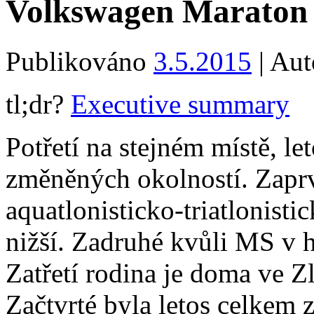
Volkswagen Maraton
Publikováno
3.5.2015
|
Aut
tl;dr?
Executive summary
Potřetí na stejném místě, le
změněných okolností. Zaprv
aquatlonisticko-triatlonist
nižší. Zadruhé kvůli MS v h
Zatřetí rodina je doma ve Zl
Začtvrté byla letos celke