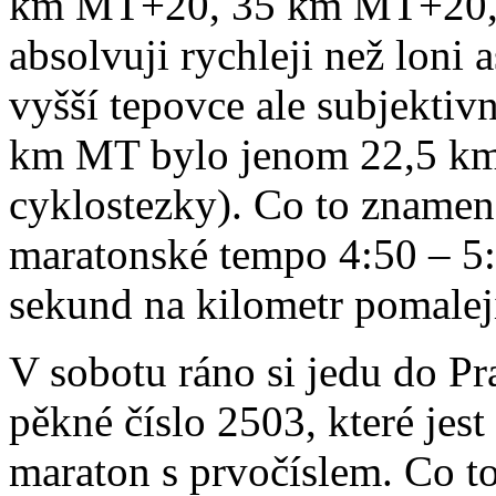
km MT+20, 35 km MT+20, 
absolvuji rychleji než loni 
vyšší tepovce ale subjektiv
km MT bylo jenom 22,5 km 
cyklostezky). Co to znamená
maratonské tempo 4:50 – 5
sekund na kilometr pomalej
V sobotu ráno si jedu do P
pěkné číslo 2503, které jes
maraton s prvočíslem. Co to