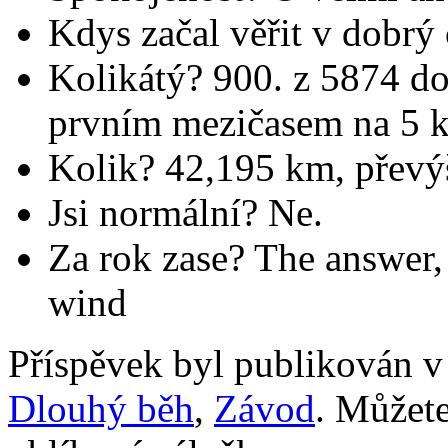
Kdys začal věřit v dobrý
Kolikátý? 900. z 5874 d
prvním mezičasem na 5 
Kolik? 42,195 km, převýše
Jsi normální? Ne.
Za rok zase? The answer, 
wind
Příspěvek byl publikován v
Dlouhý běh
,
Závod
. Můžete