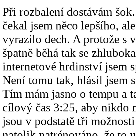
Při rozbalení dostávám šok.
čekal jsem něco lepšího, al
vyrazilo dech. A protože s
špatně běhá tak se zhluboka
internetové hrdinství jsem s
Není tomu tak, hlásil jsem
Tím mám jasno o tempu a t
cílový čas 3:25, aby nikdo 
jsou v podstatě tři možnos
natolik natrénováno, že to 