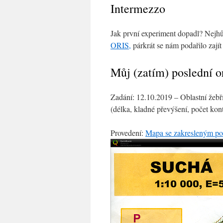
Intermezzo
Jak první experiment dopadl? Nejhů
ORIS,
párkrát se nám podařilo zají
Můj (zatím) poslední o
Zadání: 12.10.2019 – Oblastní žebř
(délka, kladné převýšení, počet kont
Provedení:
Mapa se zakresleným pos