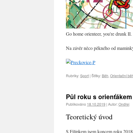
Go home orienteer, you're drunk II.
Na závěr něco pěkného od maminky.
Rubriky:
Sport
|
Štítky:
Běh
,
Orientační bě
Půl roku s orienťákem
Publikováno
18.10.2019
|
Autor:
Ondřej
Teoretický úvod
S Filípkem jsem koncem roku 2018 