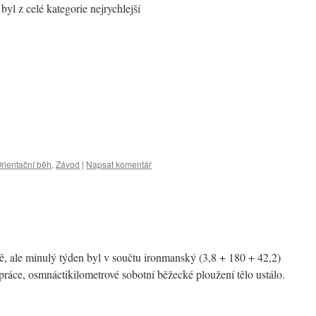
byl z celé kategorie nejrychlejší
rientační běh
,
Závod
|
Napsat komentář
ě, ale minulý týden byl v součtu ironmanský (3,8 + 180 + 42,2)
ráce, osmnáctikilometrové sobotní běžecké ploužení tělo ustálo.