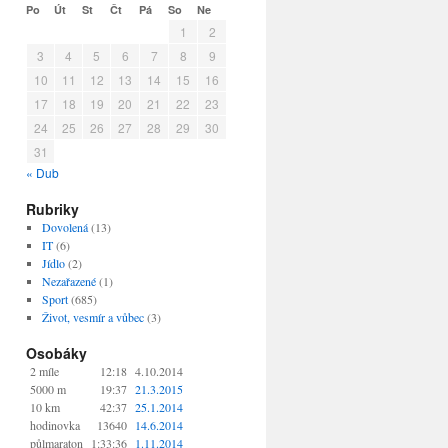
Po
Út
St
Čt
Pá
So
Ne
1
2
3
4
5
6
7
8
9
10
11
12
13
14
15
16
17
18
19
20
21
22
23
24
25
26
27
28
29
30
31
« Dub
Rubriky
Dovolená
(13)
IT
(6)
Jídlo
(2)
Nezařazené
(1)
Sport
(685)
Život, vesmír a vůbec
(3)
Osobáky
2 míle
12:18
4.10.2014
5000 m
19:37
21.3.2015
10 km
42:37
25.1.2014
hodinovka
13640
14.6.2014
půlmaraton
1:33:36
1.11.2014