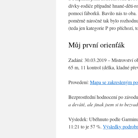
dívky-rodiče případně hnané-děti-rod
pomocí fáborků. Bavilo nás to oba
poměrně náročně tak bylo rozhodnut
(teda jen kategorie P pro příchozí
Můj první orienťák
Zadání: 30.03.2019 – Mistrovství ob
65 m, 11 kontrol (délka, kladné přev
Provedení:
Mapa se zakresleným po
Bezprostřední hodnocení po závod
a deváté, ale jinak jsem si to bezvad
Výsledek: Uběhnuto podle Garminu: 
11:21 to je 57 %.
Výsledky podrob