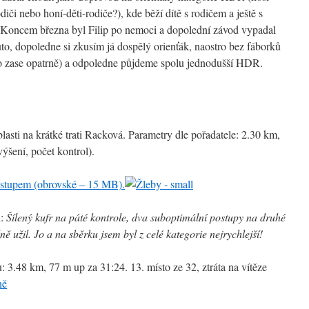
iči nebo honí-děti-rodiče?), kde běží dítě s rodičem a ještě s
. Koncem března byl Filip po nemoci a dopolední závod vypadal
o, dopoledne si zkusím já dospělý orienťák, naostro bez fáborků
, to zase opatrně) a odpoledne půjdeme spolu jednodušší HDR.
lasti na krátké trati Racková. Parametry dle pořadatele: 2.30 km,
ýšení, počet kontrol).
stupem (obrovské – 15 MB).
u:
Šílený kufr na páté kontrole, dva suboptimální postupy na druhé
ně užil. Jo a na sběrku jsem byl z celé kategorie nejrychlejší!
3.48 km, 77 m up za 31:24. 13. místo ze 32, ztráta na vítěze
ně