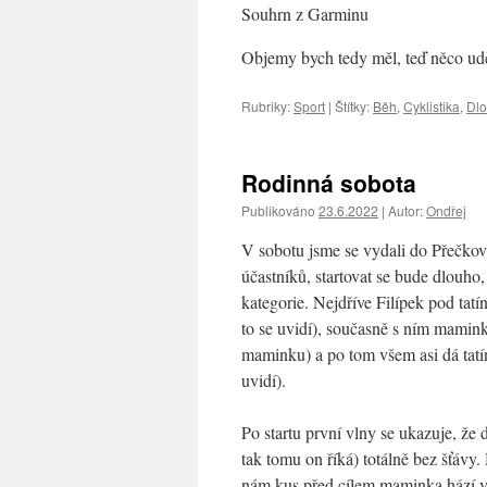
Souhrn z Garminu
Objemy bych tedy měl, teď něco udě
Rubriky:
Sport
|
Štítky:
Běh
,
Cyklistika
,
Dlo
Rodinná sobota
Publikováno
23.6.2022
|
Autor:
Ondřej
V sobotu jsme se vydali do Přečkovi
účastníků, startovat se bude dlouho
kategorie. Nejdříve Filípek pod ta
to se uvidí), současně s ním mamink
maminku) a po tom všem asi dá tatín
uvidí).
Po startu první vlny se ukazuje, že 
tak tomu on říká) totálně bez šťávy.
nám kus před cílem maminka hází v