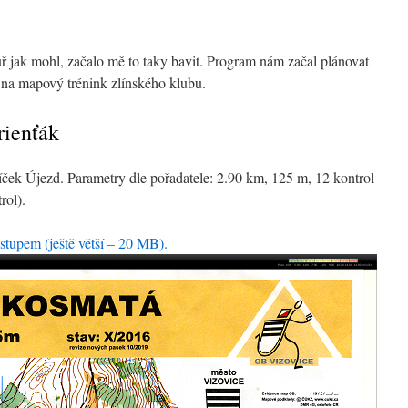
ř jak mohl, začalo mě to taky bavit. Program nám začal plánovat
t na mapový trénink zlínského klubu.
rienťák
íček Újezd. Parametry dle pořadatele: 2.90 km, 125 m, 12 kontrol
rol).
tupem (ještě větší – 20 MB).