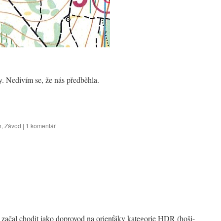
 Nedivím se, že nás předběhla.
h
,
Závod
|
1 komentář
začal chodit jako doprovod na orienťáky kategorie HDR (hoši-