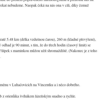
i čekat nebudeme. Naopak čeká na nás ona v cíli, díky čemuž
 tratě 5.48 km (délka vzdušnou čarou), 260 m (kladné převýšení),
 odhad je 90 minut, s tím, že do třech hodin (časový limit) se
 Filípek s maminkou můžou užít shromaždiště. (Nakonec je z toho
.
dměnu v Luhačovicích na Vincentku a i něco dobrého.
 z orienťáka švihákem lázeňským snadno a rychle.