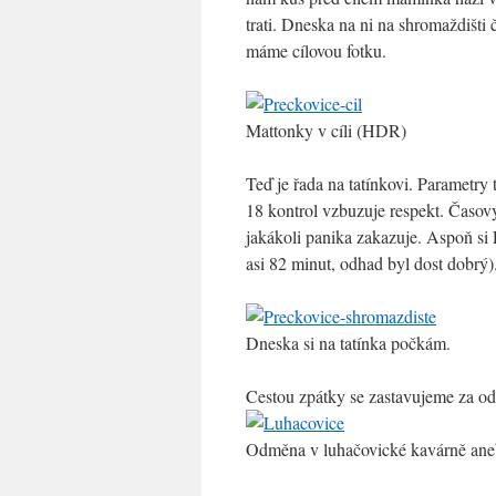
trati. Dneska na ni na shromaždišt
máme cílovou fotku.
Mattonky v cíli (HDR)
Teď je řada na tatínkovi. Parametry
18 kontrol vzbuzuje respekt. Časový
jakákoli panika zakazuje. Aspoň si
asi 82 minut, odhad byl dost dobrý)
Dneska si na tatínka počkám.
Cestou zpátky se zastavujeme za o
Odměna v luhačovické kavárně aneb