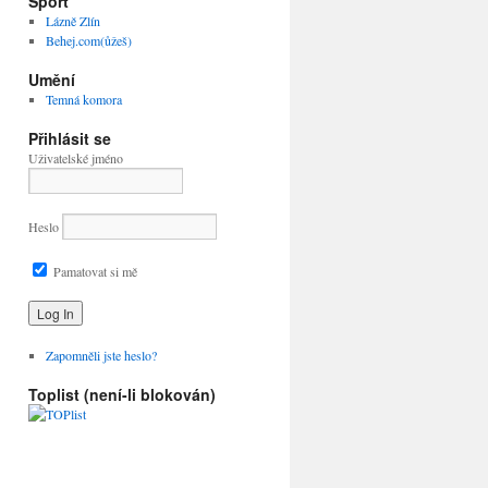
Sport
Lázně Zlín
Behej.com(ůžeš)
Umění
Temná komora
Přihlásit se
Uživatelské jméno
Heslo
Pamatovat si mě
Zapomněli jste heslo?
Toplist (není-li blokován)