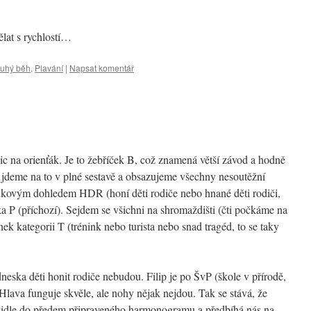
lat s rychlostí…
uhý běh
,
Plavání
|
Napsat komentář
c na orienťák. Je to žebříček B, což znamená větší závod a hodně
, jdeme na to v plné sestavě a obsazujeme všechny nesoutěžní
tínkovým dohledem HDR (honí děti rodiče nebo hnané děti rodiči,
a P (příchozí). Sejdem se všichni na shromaždišti (čti počkáme na
ek kategorii T (trénink nebo turista nebo snad tragéd, to se taky
dneska děti honit rodiče nebudou. Filip je po ŠvP (škole v přírodě,
 Hlava funguje skvěle, ale nohy nějak nejdou. Tak se stává, že
idle do předem připraveného harmonogramu a předbíhá nás na