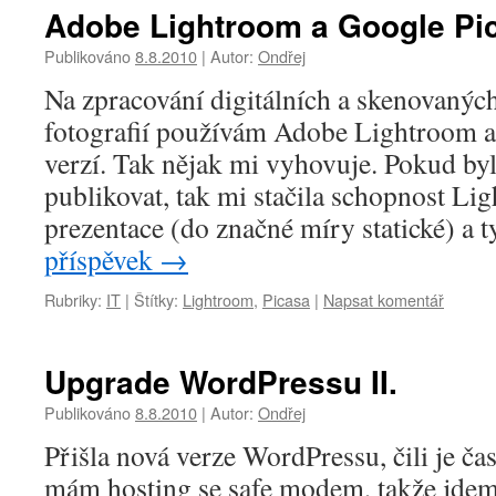
Adobe Lightroom a Google Pi
Publikováno
8.8.2010
|
Autor:
Ondřej
Na zpracování digitálních a skenovanýc
fotografií používám Adobe Lightroom a 
verzí. Tak nějak mi vyhovuje. Pokud by
publikovat, tak mi stačila schopnost Li
prezentace (do značné míry statické) a
příspěvek
→
Rubriky:
IT
|
Štítky:
Lightroom
,
Picasa
|
Napsat komentář
Upgrade WordPressu II.
Publikováno
8.8.2010
|
Autor:
Ondřej
Přišla nová verze WordPressu, čili je ča
mám hosting se safe modem, takže jdeme