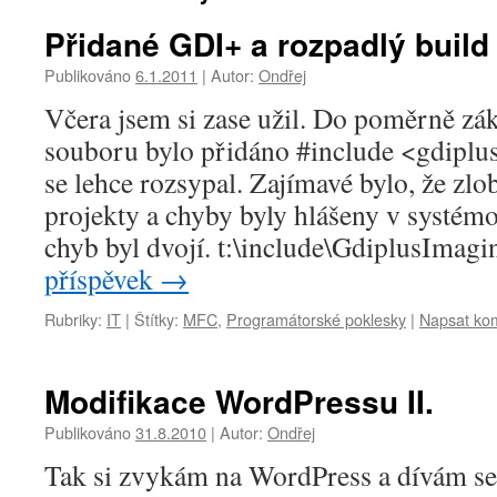
Přidané GDI+ a rozpadlý build
Publikováno
6.1.2011
|
Autor:
Ondřej
Včera jsem si zase užil. Do poměrně zá
souboru bylo přidáno #include <gdiplus
se lehce rozsypal. Zajímavé bylo, že zlob
projekty a chyby byly hlášeny v systém
chyb byl dvojí. t:\include\GdiplusImag
příspěvek
→
Rubriky:
IT
|
Štítky:
MFC
,
Programátorské poklesky
|
Napsat ko
Modifikace WordPressu II.
Publikováno
31.8.2010
|
Autor:
Ondřej
Tak si zvykám na WordPress a dívám se