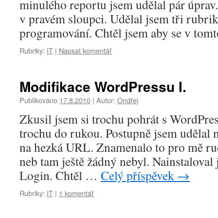
minulého reportu jsem udělal pár úprav. 
v pravém sloupci. Udělal jsem tři rubrik
programování. Chtěl jsem aby se v to
Rubriky:
IT
|
Napsat komentář
Modifikace WordPressu I.
Publikováno
17.8.2010
|
Autor:
Ondřej
Zkusil jsem si trochu pohrát s WordPre
trochu do rukou. Postupně jsem udělal n
na hezká URL. Znamenalo to pro mě ručn
neb tam ještě žádný nebyl. Nainstaloval
Login. Chtěl …
Celý příspěvek
→
Rubriky:
IT
|
1 komentář