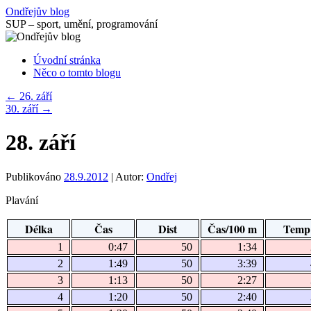
Přejít
Ondřejův blog
k
SUP – sport, umění, programování
obsahu
webu
Úvodní stránka
Něco o tomto blogu
←
26. září
30. září
→
28. září
Publikováno
28.9.2012
|
Autor:
Ondřej
Plavání
Délka
Čas
Dist
Čas/100 m
Temp
1
0:47
50
1:34
2
1:49
50
3:39
3
1:13
50
2:27
4
1:20
50
2:40