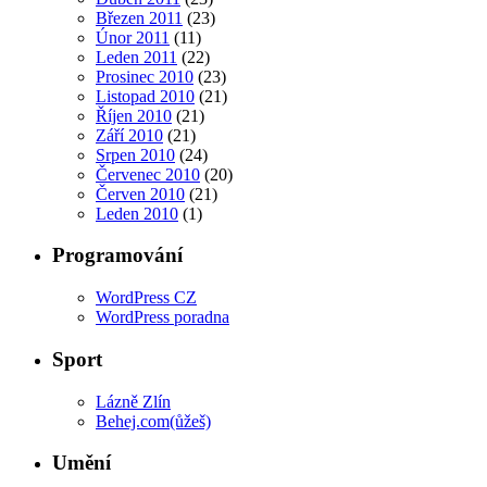
Březen 2011
(23)
Únor 2011
(11)
Leden 2011
(22)
Prosinec 2010
(23)
Listopad 2010
(21)
Říjen 2010
(21)
Září 2010
(21)
Srpen 2010
(24)
Červenec 2010
(20)
Červen 2010
(21)
Leden 2010
(1)
Programování
WordPress CZ
WordPress poradna
Sport
Lázně Zlín
Behej.com(ůžeš)
Umění