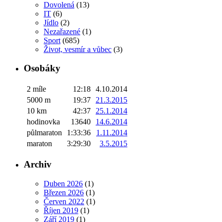
Dovolená
(13)
IT
(6)
Jídlo
(2)
Nezařazené
(1)
Sport
(685)
Život, vesmír a vůbec
(3)
Osobáky
2 míle
12:18
4.10.2014
5000 m
19:37
21.3.2015
10 km
42:37
25.1.2014
hodinovka
13640
14.6.2014
půlmaraton
1:33:36
1.11.2014
maraton
3:29:30
3.5.2015
Archiv
Duben 2026
(1)
Březen 2026
(1)
Červen 2022
(1)
Říjen 2019
(1)
Září 2019
(1)