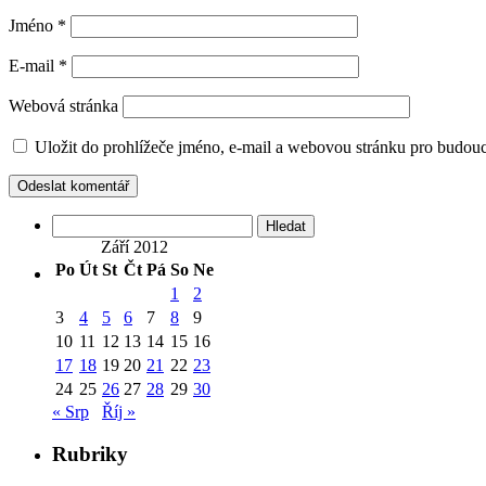
Jméno
*
E-mail
*
Webová stránka
Uložit do prohlížeče jméno, e-mail a webovou stránku pro budou
Vyhledávání
Září 2012
Po
Út
St
Čt
Pá
So
Ne
1
2
3
4
5
6
7
8
9
10
11
12
13
14
15
16
17
18
19
20
21
22
23
24
25
26
27
28
29
30
« Srp
Říj »
Rubriky