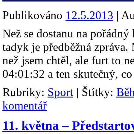
Publikováno
12.5.2013
|
Au
Než se dostanu na pořádný k
tadyk je předběžná zpráva. 
než jsem chtěl, ale furt to n
04:01:32 a ten skutečný, c
Rubriky:
Sport
|
Štítky:
Bě
komentář
11. května – Předstarto