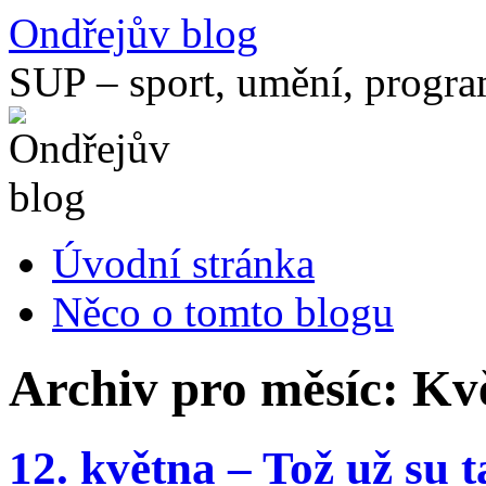
Přejít
Ondřejův blog
k
obsahu
SUP – sport, umění, progr
webu
Úvodní stránka
Něco o tomto blogu
Archiv pro měsíc:
Kv
12. května – Tož už su 