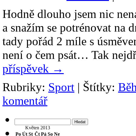
Hodně dlouho jsem nic nena
a snažím se potrénovat na d
tady pořád 2 míle s úsměvem
není o čem psát… Tak nejd
příspěvek
→
Rubriky:
Sport
|
Štítky:
Bě
komentář
Vyhledávání
Květen 2013
Po
Út
St
Čt
Pá
So
Ne