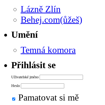
Lázně Zlín
Behej.com(ůžeš)
Umění
Temná komora
Přihlásit se
Uživatelské jméno
Heslo
Pamatovat si mě