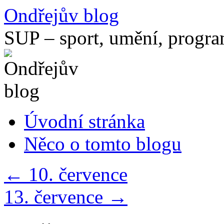
Přejít
Ondřejův blog
k
obsahu
SUP – sport, umění, progr
webu
Úvodní stránka
Něco o tomto blogu
←
10. července
13. července
→