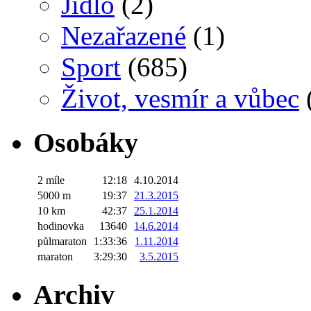
Jídlo
(2)
Nezařazené
(1)
Sport
(685)
Život, vesmír a vůbec
Osobáky
2 míle
12:18
4.10.2014
5000 m
19:37
21.3.2015
10 km
42:37
25.1.2014
hodinovka
13640
14.6.2014
půlmaraton
1:33:36
1.11.2014
maraton
3:29:30
3.5.2015
Archiv