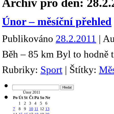
Archiv pro den:
28.2.
Únor – měsíční přehled
Publikováno
28.2.2011
|
Au
Běh – 85 km Byl to hodně t
Rubriky:
Sport
|
Štítky:
Měs
Vyhledávání
Únor 2011
Po
Út
St
Čt
Pá
So
Ne
1
2
3
4
5
6
7
8
9
10
11
12
13