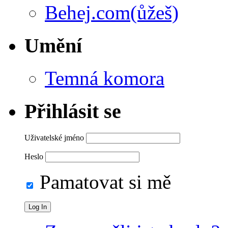
Behej.com(ůžeš)
Umění
Temná komora
Přihlásit se
Uživatelské jméno
Heslo
Pamatovat si mě