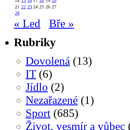
14
15
16
17
18
19
20
21
22
23
24
25
26
27
28
« Led
Bře »
Rubriky
Dovolená
(13)
IT
(6)
Jídlo
(2)
Nezařazené
(1)
Sport
(685)
Život, vesmír a vůbec