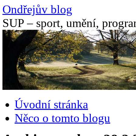
Přejít
Ondřejův blog
k
obsahu
SUP – sport, umění, progr
webu
Úvodní stránka
Něco o tomto blogu