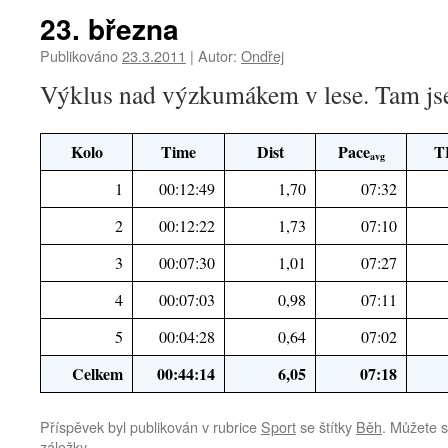
23. března
Publikováno
23.3.2011
|
Autor:
Ondřej
Výklus nad výzkumákem v lese. Tam js
Kolo
Time
Dist
Pace
T
avg
1
00:12:49
1,70
07:32
2
00:12:22
1,73
07:10
3
00:07:30
1,01
07:27
4
00:07:03
0,98
07:11
5
00:04:28
0,64
07:02
Celkem
00:44:14
6,05
07:18
Příspěvek byl publikován v rubrice
Sport
se štítky
Běh
. Můžete s
záložky.