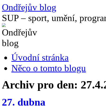
Přejít
Ondřejův blog
k
obsahu
SUP – sport, umění, progr
webu
Úvodní stránka
Něco o tomto blogu
Archiv pro den:
27.4.
27. dubna