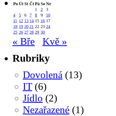
Po
Út
St
Čt
Pá
So
Ne
1
2
3
4
5
6
7
8
9
10
11
12
13
14
15
16
17
18
19
20
21
22
23
24
25
26
27
28
29
30
« Bře
Kvě »
Rubriky
Dovolená
(13)
IT
(6)
Jídlo
(2)
Nezařazené
(1)