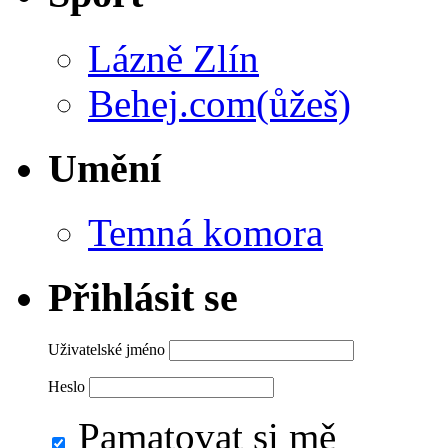
Lázně Zlín
Behej.com(ůžeš)
Umění
Temná komora
Přihlásit se
Uživatelské jméno
Heslo
Pamatovat si mě