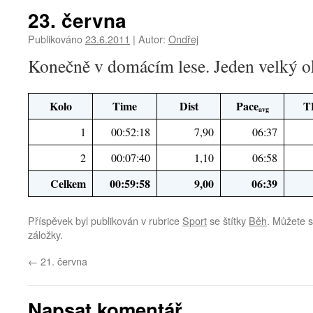
23. června
Publikováno
23.6.2011
|
Autor:
Ondřej
Konečně v domácím lese. Jeden velký 
Kolo
Time
Dist
Pace
T
avg
1
00:52:18
7,90
06:37
2
00:07:40
1,10
06:58
Celkem
00:59:58
9,00
06:39
Příspěvek byl publikován v rubrice
Sport
se štítky
Běh
. Můžete s
záložky.
←
21. června
Napsat komentář