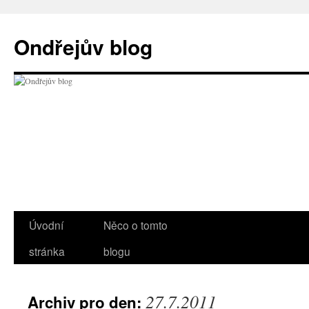
Přejít
k
Ondřejův blog
obsahu
webu
Úvodní
Něco o tomto
stránka
blogu
27.7.2011
Archiv pro den: