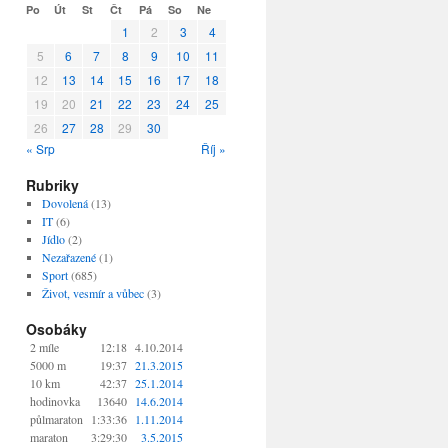
Po
Út
St
Čt
Pá
So
Ne
1
2
3
4
5
6
7
8
9
10
11
12
13
14
15
16
17
18
19
20
21
22
23
24
25
26
27
28
29
30
« Srp
Říj »
Rubriky
Dovolená
(13)
IT
(6)
Jídlo
(2)
Nezařazené
(1)
Sport
(685)
Život, vesmír a vůbec
(3)
Osobáky
2 míle
12:18
4.10.2014
5000 m
19:37
21.3.2015
10 km
42:37
25.1.2014
hodinovka
13640
14.6.2014
půlmaraton
1:33:36
1.11.2014
maraton
3:29:30
3.5.2015