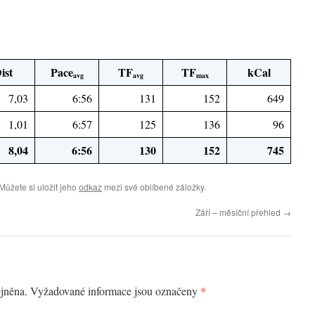
ist
Pace
TF
TF
kCal
avg
avg
max
7,03
6:56
131
152
649
1,01
6:57
125
136
96
8,04
6:56
130
152
745
 Můžete si uložit jeho
odkaz
mezi své oblíbené záložky.
Září – měsíční přehled
→
*
jněna.
Vyžadované informace jsou označeny