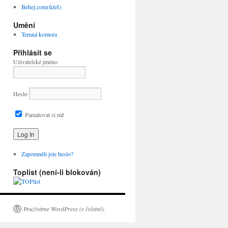
Behej.com(ůžeš)
Umění
Temná komora
Přihlásit se
Uživatelské jméno
Heslo
Pamatovat si mě
Zapomněli jste heslo?
Toplist (není-li blokován)
Používáme WordPress (v češtině).