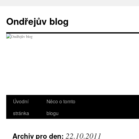
Přejít
k
Ondřejův blog
obsahu
webu
Úvodní
Něco o tomto
stránka
blogu
22.10.2011
Archiv pro den: