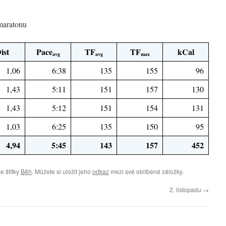
maratonu
ist
Pace
TF
TF
kCal
avg
avg
max
1,06
6:38
135
155
96
1,43
5:11
151
157
130
1,43
5:12
151
154
131
1,03
6:25
135
150
95
4,94
5:45
143
157
452
e štítky
Běh
. Můžete si uložit jeho
odkaz
mezi své oblíbené záložky.
2. listopadu
→