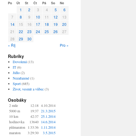
Po
Út
St
Čt
Pá
So
Ne
1
2
3
4
5
6
7
8
9
10
11
12
13
14
15
16
17
18
19
20
21
22
23
24
25
26
27
28
29
30
« Říj
Pro »
Rubriky
Dovolená
(13)
IT
(6)
Jídlo
(2)
Nezařazené
(1)
Sport
(685)
Život, vesmír a vůbec
(3)
Osobáky
2 míle
12:18
4.10.2014
5000 m
19:37
21.3.2015
10 km
42:37
25.1.2014
hodinovka
13640
14.6.2014
půlmaraton
1:33:36
1.11.2014
maraton
3:29:30
3.5.2015