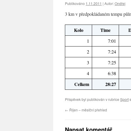
Publikováno
1.11.2011
|
Autor:
Ondřej
3 km v předpokládaném tempu půl
Kolo
Time
D
1
7:01
2
7:24
3
7:25
4
6:38
Celkem
28:27
Příspěvek byl publikován v rubrice
Sport
s
←
Říjen – měsíční přehled
Napsat komentář