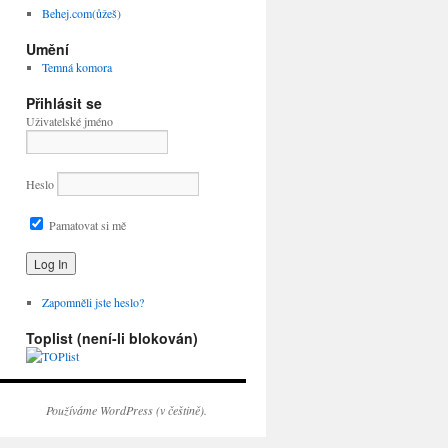
Behej.com(ůžeš)
Umění
Temná komora
Přihlásit se
Uživatelské jméno
Heslo
Pamatovat si mě
Zapomněli jste heslo?
Toplist (není-li blokován)
Používáme WordPress (v češtině).