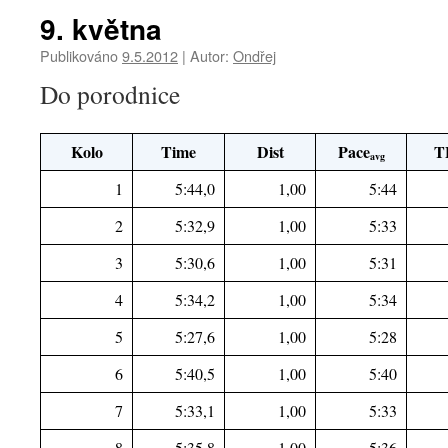
9. května
Publikováno
9.5.2012
|
Autor:
Ondřej
Do porodnice
Kolo
Time
Dist
Pace
T
avg
1
5:44,0
1,00
5:44
2
5:32,9
1,00
5:33
3
5:30,6
1,00
5:31
4
5:34,2
1,00
5:34
5
5:27,6
1,00
5:28
6
5:40,5
1,00
5:40
7
5:33,1
1,00
5:33
8
5:35,8
1,00
5:36