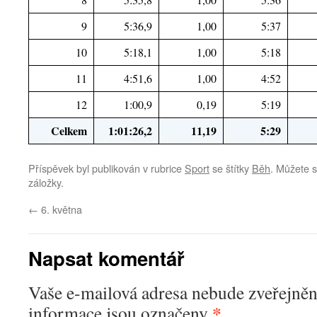
9
5:36,9
1,00
5:37
10
5:18,1
1,00
5:18
11
4:51,6
1,00
4:52
12
1:00,9
0,19
5:19
Celkem
1:01:26,2
11,19
5:29
Příspěvek byl publikován v rubrice
Sport
se štítky
Běh
. Můžete s
záložky.
←
6. května
Napsat komentář
Vaše e-mailová adresa nebude zveřejněn
*
informace jsou označeny