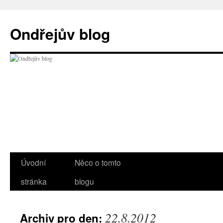
Přejít
k
Ondřejův blog
obsahu
webu
Úvodní
Něco o tomto
stránka
blogu
22.8.2012
Archiv pro den: