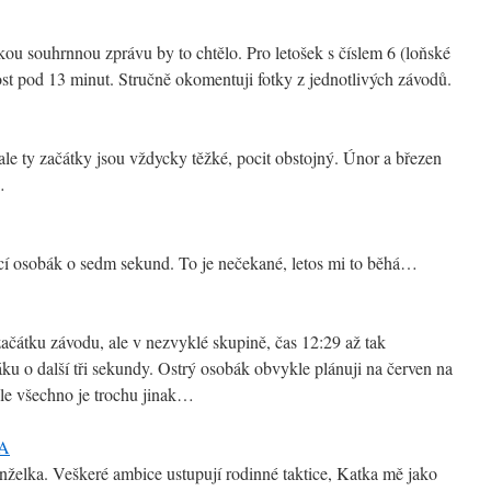
akou souhrnnou zprávu by to chtělo. Pro letošek s číslem 6 (loňské
ost pod 13 minut. Stručně okomentuji fotky z jednotlivých závodů.
, ale ty začátky jsou vždycky těžké, pocit obstojný. Únor a březen
…
í osobák o sedm sekund. To je nečekané, letos mi to běhá…
ačátku závodu, ale v nezvyklé skupině, čas 12:29 až tak
u o další tři sekundy. Ostrý osobák obvykle plánuji na červen na
e všechno je trochu jinak…
nželka. Veškeré ambice ustupují rodinné taktice, Katka mě jako