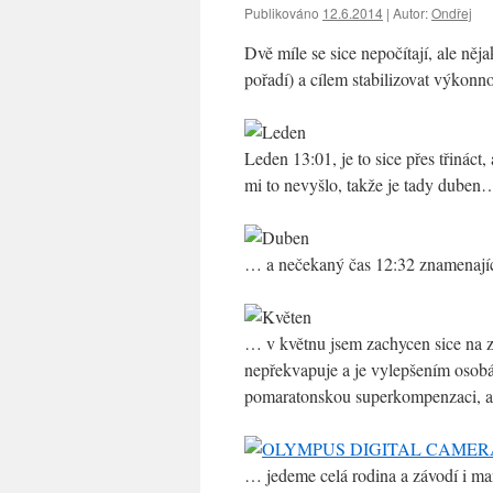
Publikováno
12.6.2014
|
Autor:
Ondřej
Dvě míle se sice nepočítají, ale něj
pořadí) a cílem stabilizovat výkonn
Leden 13:01, je to sice přes třináct
mi to nevyšlo, takže je tady duben
… a nečekaný čas 12:32 znamenajíc
… v květnu jsem zachycen sice na z
nepřekvapuje a je vylepšením osobák
pomaratonskou superkompenzaci, al
… jedeme celá rodina a závodí i ma