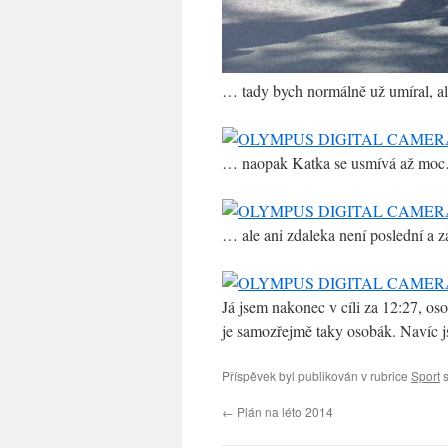
… tady bych normálně už umíral, a
… naopak Katka se usmívá až mo
… ale ani zdaleka není poslední a zá
Já jsem nakonec v cíli za 12:27, os
je samozřejmě taky osobák. Navíc j
Příspěvek byl publikován v rubrice
Sport
s
←
Plán na léto 2014