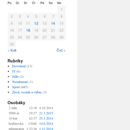
Po
Út
St
Čt
Pá
So
Ne
1
2
3
4
5
6
7
8
9
10
11
12
13
14
15
16
17
18
19
20
21
22
23
24
25
26
27
28
29
30
« Kvě
Čvc »
Rubriky
Dovolená
(13)
IT
(6)
Jídlo
(2)
Nezařazené
(1)
Sport
(685)
Život, vesmír a vůbec
(3)
Osobáky
2 míle
12:18
4.10.2014
5000 m
19:37
21.3.2015
10 km
42:37
25.1.2014
hodinovka
13640
14.6.2014
půlmaraton
1:33:36
1.11.2014