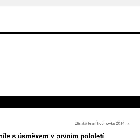
Zlínská lesní hodinovka 2014
→
íle s úsměvem v prvním pololetí