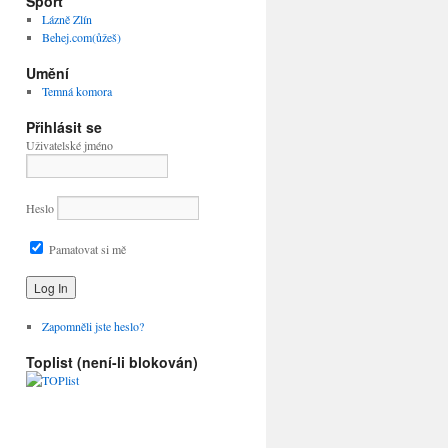
Sport
Lázně Zlín
Behej.com(ůžeš)
Umění
Temná komora
Přihlásit se
Uživatelské jméno
Heslo
Pamatovat si mě
Zapomněli jste heslo?
Toplist (není-li blokován)