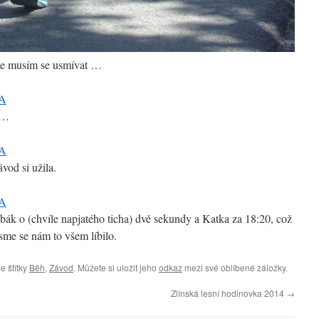
le musím se usmívat …
c…
vod si užila.
obák o (chvíle napjatého ticha) dvě sekundy a Katka za 18:20, což
sme se nám to všem líbilo.
e štítky
Běh
,
Závod
. Můžete si uložit jeho
odkaz
mezi své oblíbené záložky.
Zlínská lesní hodinovka 2014
→