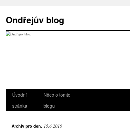
Přejít
k
Ondřejův blog
obsahu
webu
Úvodní
Něco o tomto
stránka
blogu
15.6.2010
Archiv pro den: