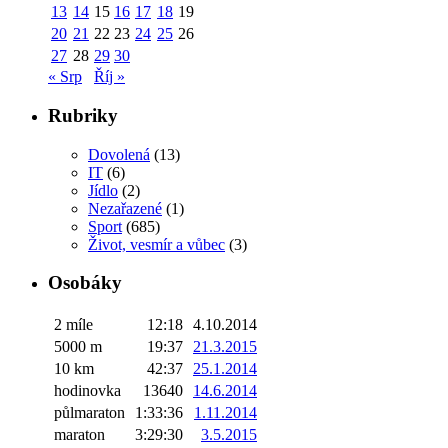
13
14
15
16
17
18
19
20
21
22
23
24
25
26
27
28
29
30
« Srp
Říj »
Rubriky
Dovolená
(13)
IT
(6)
Jídlo
(2)
Nezařazené
(1)
Sport
(685)
Život, vesmír a vůbec
(3)
Osobáky
2 míle
12:18
4.10.2014
5000 m
19:37
21.3.2015
10 km
42:37
25.1.2014
hodinovka
13640
14.6.2014
půlmaraton
1:33:36
1.11.2014
maraton
3:29:30
3.5.2015