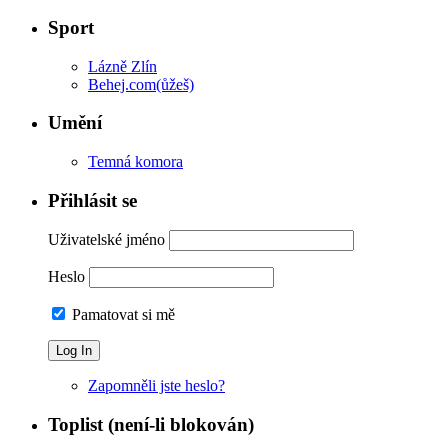
Sport
Lázně Zlín
Behej.com(ůžeš)
Umění
Temná komora
Přihlásit se
Uživatelské jméno
Heslo
Pamatovat si mě
Zapomněli jste heslo?
Toplist (není-li blokován)