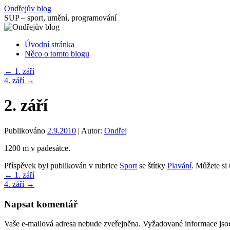
Přejít
Ondřejův blog
k
SUP – sport, umění, programování
obsahu
webu
Úvodní stránka
Něco o tomto blogu
←
1. září
4. září
→
2. září
Publikováno
2.9.2010
|
Autor:
Ondřej
1200 m v padesátce.
Příspěvek byl publikován v rubrice
Sport
se štítky
Plavání
. Můžete si 
←
1. září
4. září
→
Napsat komentář
Vaše e-mailová adresa nebude zveřejněna.
Vyžadované informace js