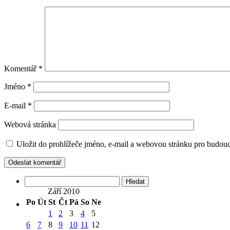
Komentář
*
Jméno
*
E-mail
*
Webová stránka
Uložit do prohlížeče jméno, e-mail a webovou stránku pro budou
Vyhledávání
Září 2010
Po
Út
St
Čt
Pá
So
Ne
1
2
3
4
5
6
7
8
9
10
11
12