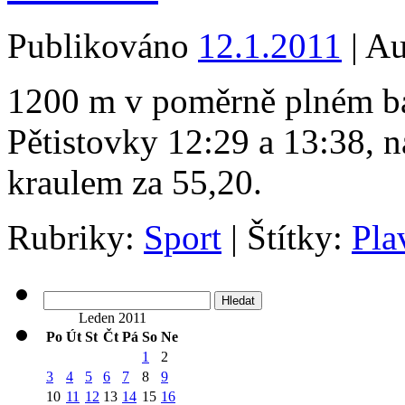
Publikováno
12.1.2011
|
Au
1200 m v poměrně plném baz
Pětistovky 12:29 a 13:38, n
kraulem za 55,20.
Rubriky:
Sport
|
Štítky:
Pla
Vyhledávání
Leden 2011
Po
Út
St
Čt
Pá
So
Ne
1
2
3
4
5
6
7
8
9
10
11
12
13
14
15
16