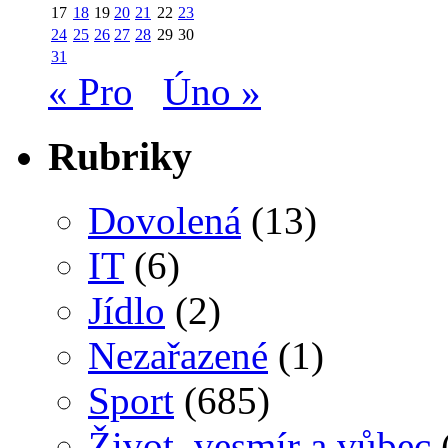
17
18
19
20
21
22
23
24
25
26
27
28
29
30
31
« Pro
Úno »
Rubriky
Dovolená
(13)
IT
(6)
Jídlo
(2)
Nezařazené
(1)
Sport
(685)
Život, vesmír a vůbec