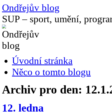
Přejít
Ondřejův blog
k
obsahu
SUP – sport, umění, progr
webu
Úvodní stránka
Něco o tomto blogu
Archiv pro den:
12.1.
12. ledna