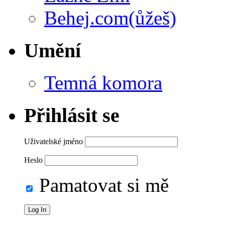
Behej.com(ůžeš)
Umění
Temná komora
Přihlásit se
Uživatelské jméno
Heslo
Pamatovat si mě