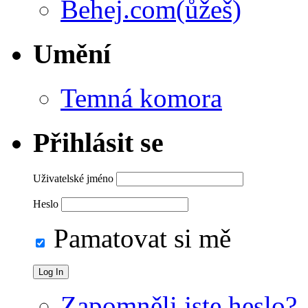
Behej.com(ůžeš)
Umění
Temná komora
Přihlásit se
Uživatelské jméno
Heslo
Pamatovat si mě
Zapomněli jste heslo?