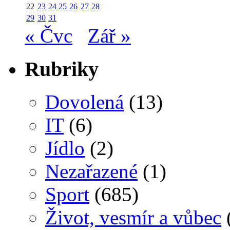
22
23
24
25
26
27
28
29
30
31
« Čvc
Zář »
Rubriky
Dovolená
(13)
IT
(6)
Jídlo
(2)
Nezařazené
(1)
Sport
(685)
Život, vesmír a vůbec