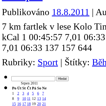
Publikováno
18.8.2011
|
Au
7 km fartlek v lese Kolo 
kCal 1 00:45:57 7,01 06:3
7,01 06:33 137 157 644
Rubriky:
Sport
|
Štítky:
Bě
Vyhledávání
Srpen 2011
Po
Út
St
Čt
Pá
So
Ne
1
2
3
4
5
6
7
8
9
10
11
12
13
14
15
16
17
18
19
20
21