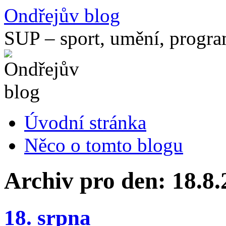
Přejít
Ondřejův blog
k
obsahu
SUP – sport, umění, progr
webu
Úvodní stránka
Něco o tomto blogu
Archiv pro den:
18.8.
18. srpna