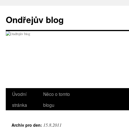
Přejít
k
Ondřejův blog
obsahu
webu
Úvodní
Něco o tomto
stránka
blogu
15.8.2011
Archiv pro den: