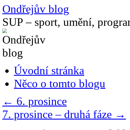
Přejít
Ondřejův blog
k
obsahu
SUP – sport, umění, progr
webu
Úvodní stránka
Něco o tomto blogu
←
6. prosince
7. prosince – druhá fáze
→