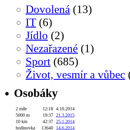
Dovolená
(13)
IT
(6)
Jídlo
(2)
Nezařazené
(1)
Sport
(685)
Život, vesmír a vůbec
Osobáky
2 míle
12:18
4.10.2014
5000 m
19:37
21.3.2015
10 km
42:37
25.1.2014
hodinovka
13640
14.6.2014