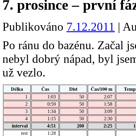
7. prosince – první fá
Publikováno
7.12.2011
|
Au
Po ránu do bazénu. Začal j
nebyl dobrý nápad, byl jsem
už vezlo.
Délka
Čas
Dist
Čas/100 m
Temp
1
1:03
50
2:07
2
0:59
50
1:58
3
1:34
50
3:09
4
1:15
50
2:30
interval
4:51
200
2:25
1
rest
1:28