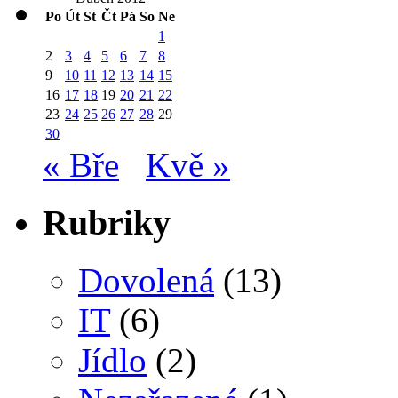
Po
Út
St
Čt
Pá
So
Ne
1
2
3
4
5
6
7
8
9
10
11
12
13
14
15
16
17
18
19
20
21
22
23
24
25
26
27
28
29
30
« Bře
Kvě »
Rubriky
Dovolená
(13)
IT
(6)
Jídlo
(2)