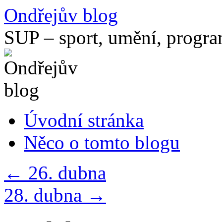
Přejít
Ondřejův blog
k
obsahu
SUP – sport, umění, progr
webu
Úvodní stránka
Něco o tomto blogu
←
26. dubna
28. dubna
→