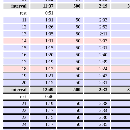
interval
11:37
500
2:19
3
rest
0:51
11
1:01
50
2:03
12
1:26
50
2:52
13
1:05
50
2:11
14
1:31
50
3:03
15
1:15
50
2:31
16
1:20
50
2:40
17
1:19
50
2:39
18
1:12
50
2:24
19
1:21
50
2:42
20
1:15
50
2:31
interval
12:49
500
2:33
3
rest
0:46
21
1:19
50
2:38
22
1:17
50
2:34
23
1:15
50
2:30
24
1:17
50
2:35