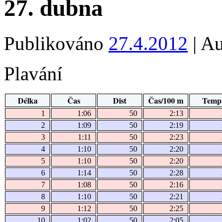
27. dubna
Publikováno
27.4.2012
|
Au
Plavání
Délka
Čas
Dist
Čas/100 m
Temp
1
1:06
50
2:13
2
1:09
50
2:19
3
1:11
50
2:23
4
1:10
50
2:20
5
1:10
50
2:20
6
1:14
50
2:28
7
1:08
50
2:16
8
1:10
50
2:21
9
1:12
50
2:25
10
1:02
50
2:05