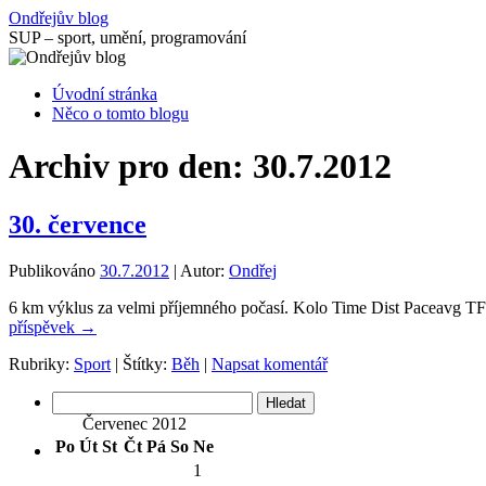
Přejít
Ondřejův blog
k
SUP – sport, umění, programování
obsahu
webu
Úvodní stránka
Něco o tomto blogu
Archiv pro den:
30.7.2012
30. července
Publikováno
30.7.2012
|
Autor:
Ondřej
6 km výklus za velmi příjemného počasí. Kolo Time Dist Paceavg TF
příspěvek
→
Rubriky:
Sport
|
Štítky:
Běh
|
Napsat komentář
Vyhledávání
Červenec 2012
Po
Út
St
Čt
Pá
So
Ne
1