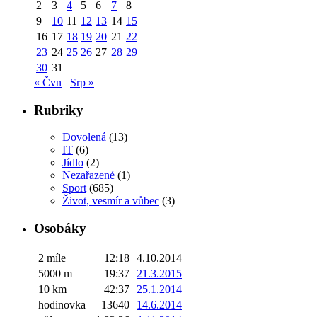
2
3
4
5
6
7
8
9
10
11
12
13
14
15
16
17
18
19
20
21
22
23
24
25
26
27
28
29
30
31
« Čvn
Srp »
Rubriky
Dovolená
(13)
IT
(6)
Jídlo
(2)
Nezařazené
(1)
Sport
(685)
Život, vesmír a vůbec
(3)
Osobáky
2 míle
12:18
4.10.2014
5000 m
19:37
21.3.2015
10 km
42:37
25.1.2014
hodinovka
13640
14.6.2014