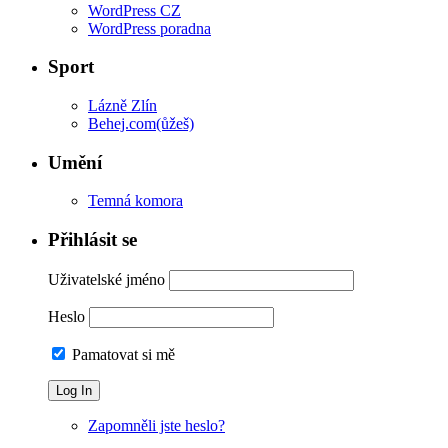
WordPress CZ
WordPress poradna
Sport
Lázně Zlín
Behej.com(ůžeš)
Umění
Temná komora
Přihlásit se
Uživatelské jméno
Heslo
Pamatovat si mě
Zapomněli jste heslo?