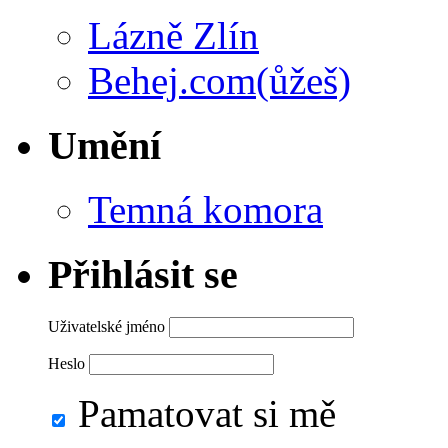
Lázně Zlín
Behej.com(ůžeš)
Umění
Temná komora
Přihlásit se
Uživatelské jméno
Heslo
Pamatovat si mě