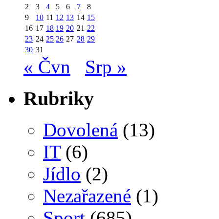
2
3
4
5
6
7
8
9
10
11
12
13
14
15
16
17
18
19
20
21
22
23
24
25
26
27
28
29
30
31
« Čvn
Srp »
Rubriky
Dovolená
(13)
IT
(6)
Jídlo
(2)
Nezařazené
(1)
Sport
(685)