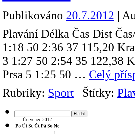
Publikováno
20.7.2012
|
Au
Plavání Délka Čas Dist Č
1:18 50 2:36 37 115,20 Kra
3 1:27 50 2:54 35 122,38 K
Prsa 5 1:25 50 …
Celý pří
Rubriky:
Sport
|
Štítky:
Pla
Vyhledávání
Červenec 2012
Po
Út
St
Čt
Pá
So
Ne
1