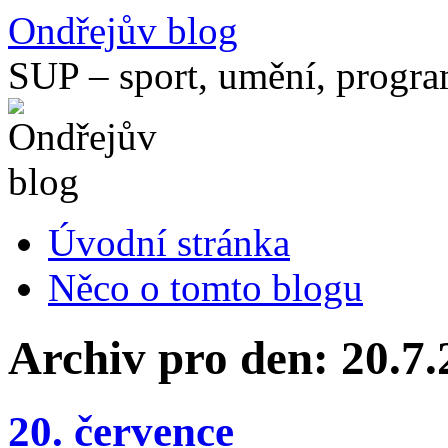
Přejít
Ondřejův blog
k
obsahu
SUP – sport, umění, progr
webu
Úvodní stránka
Něco o tomto blogu
Archiv pro den:
20.7.
20. července