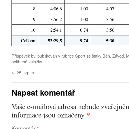
8
4:06,6
1,00
4:07
9
3:56,2
1,00
3:56
10
2:54,1
0,74
3:56
Celkem
53:29,5
9,74
5:30
Příspěvek byl publikován v rubrice
Sport
se štítky
Běh
,
Závod
. 
oblíbené záložky.
←
25. srpna
Napsat komentář
Vaše e-mailová adresa nebude zveřejněn
*
informace jsou označeny
Komentář
*