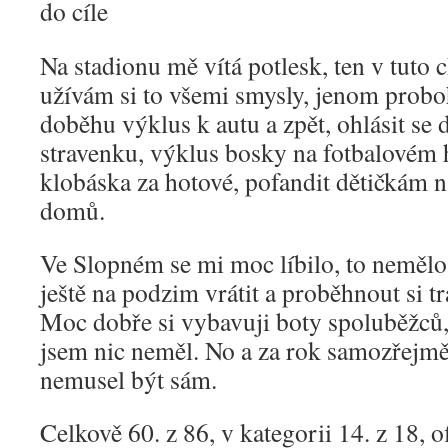
Na stadionu mě vítá potlesk, ten v tuto c
užívám si to všemi smysly, jenom prob
doběhu výklus k autu a zpět, ohlásit se
stravenku, výklus bosky na fotbalovém hř
klobáska za hotové, pofandit dětičkám 
domů.
Ve Slopném se mi moc líbilo, to neměl
ještě na podzim vrátit a proběhnout si t
Moc dobře si vybavuji boty spoluběžců, 
jsem nic neměl. No a za rok samozřejm
nemusel být sám.
Celkově 60. z 86, v kategorii 14. z 18, o