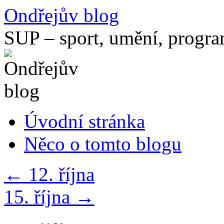
Přejít
Ondřejův blog
k
obsahu
SUP – sport, umění, progr
webu
Úvodní stránka
Něco o tomto blogu
←
12. října
15. října
→