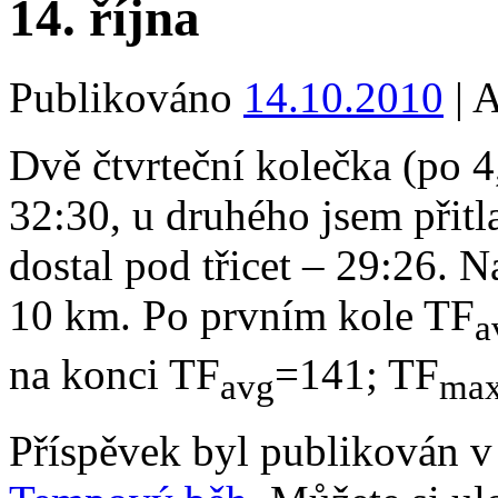
14. října
Publikováno
14.10.2010
|
A
Dvě čtvrteční kolečka (po 
32:30, u druhého jsem přitla
dostal pod třicet – 29:26. 
10 km. Po prvním kole TF
a
na konci TF
=141; TF
avg
ma
Příspěvek byl publikován v