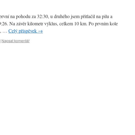
první na pohodu za 32:30, u druhého jsem přitlačil na pilu a
29:26. Na závěr kilometr výklus, celkem 10 km. Po prvním kole
2, …
Celý příspěvek
→
|
Napsat komentář