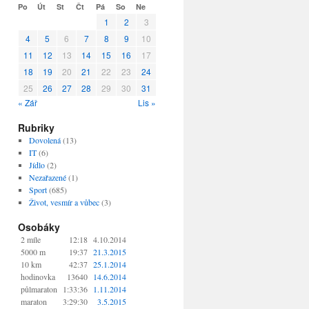
Po
Út
St
Čt
Pá
So
Ne
1
2
3
4
5
6
7
8
9
10
11
12
13
14
15
16
17
18
19
20
21
22
23
24
25
26
27
28
29
30
31
« Zář
Lis »
Rubriky
Dovolená
(13)
IT
(6)
Jídlo
(2)
Nezařazené
(1)
Sport
(685)
Život, vesmír a vůbec
(3)
Osobáky
2 míle
12:18
4.10.2014
5000 m
19:37
21.3.2015
10 km
42:37
25.1.2014
hodinovka
13640
14.6.2014
půlmaraton
1:33:36
1.11.2014
maraton
3:29:30
3.5.2015