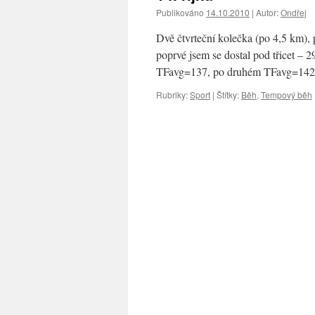
Publikováno
14.10.2010
|
Autor:
Ondřej
Dvě čtvrteční kolečka (po 4,5 km), 
poprvé jsem se dostal pod třicet – 
TFavg=137, po druhém TFavg=14
Rubriky:
Sport
|
Štítky:
Běh
,
Tempový běh