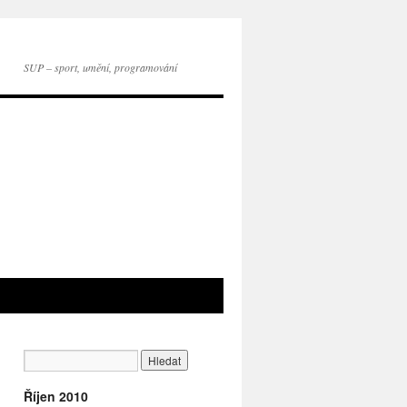
SUP – sport, umění, programování
Říjen 2010