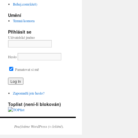
Behej.com(ůžeš)
Umění
Temná komora
Přihlásit se
Uživatelské jméno
Heslo
Pamatovat si mě
Zapomněli jste heslo?
Toplist (není-li blokován)
Používáme WordPress (v češtině).