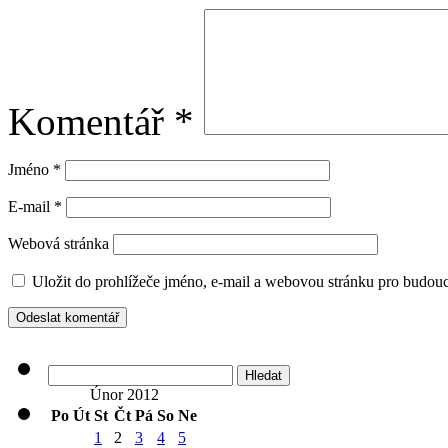
Komentář
*
Jméno
*
E-mail
*
Webová stránka
Uložit do prohlížeče jméno, e-mail a webovou stránku pro budou
Vyhledávání
Únor 2012
Po
Út
St
Čt
Pá
So
Ne
1
2
3
4
5