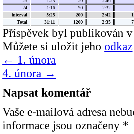
23
1:23
50
2:46
24
1:16
50
2:32
interval
5:25
200
2:42
1
Total
31:11
1200
2:35
7
Příspěvek byl publikován v
Můžete si uložit jeho
odkaz
←
1. února
4. února
→
Napsat komentář
Vaše e-mailová adresa nebu
informace jsou označeny
*