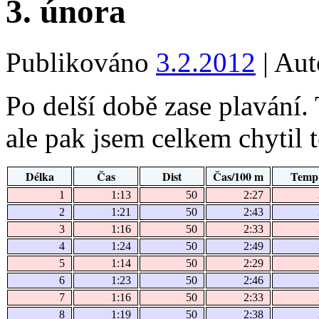
3. února
Publikováno
3.2.2012
|
Aut
Po delší době zase plavání.
ale pak jsem celkem chytil 
Délka
Čas
Dist
Čas/100 m
Temp
1
1:13
50
2:27
2
1:21
50
2:43
3
1:16
50
2:33
4
1:24
50
2:49
5
1:14
50
2:29
6
1:23
50
2:46
7
1:16
50
2:33
8
1:19
50
2:38