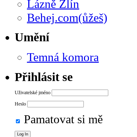
Lázně Zlín
Behej.com(ůžeš)
Umění
Temná komora
Přihlásit se
Uživatelské jméno
Heslo
Pamatovat si mě