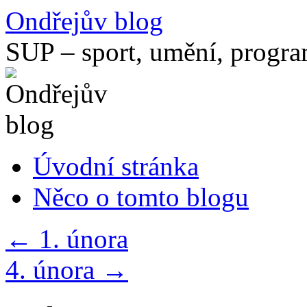
Přejít
Ondřejův blog
k
obsahu
SUP – sport, umění, progr
webu
Úvodní stránka
Něco o tomto blogu
←
1. února
4. února
→