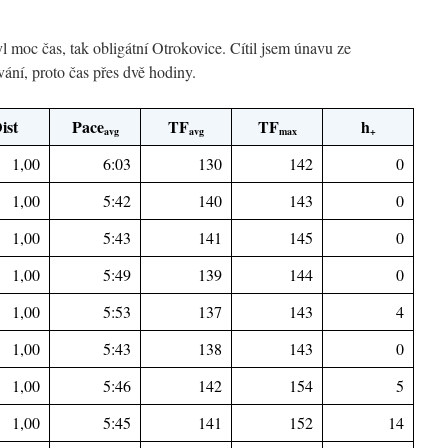
 moc čas, tak obligátní Otrokovice. Cítil jsem únavu ze
vání, proto čas přes dvě hodiny.
ist
Pace
TF
TF
h
avg
avg
max
+
1,00
6:03
130
142
0
1,00
5:42
140
143
0
1,00
5:43
141
145
0
1,00
5:49
139
144
0
1,00
5:53
137
143
4
1,00
5:43
138
143
0
1,00
5:46
142
154
5
1,00
5:45
141
152
14