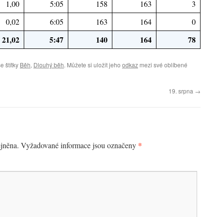
1,00
5:05
158
163
3
0,02
6:05
163
164
0
21,02
5:47
140
164
78
e štítky
Běh
,
Dlouhý běh
. Můžete si uložit jeho
odkaz
mezi své oblíbené
19. srpna
→
*
jněna.
Vyžadované informace jsou označeny