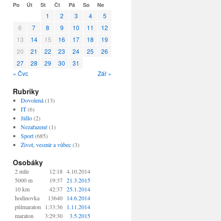
Po
Út
St
Čt
Pá
So
Ne
1
2
3
4
5
6
7
8
9
10
11
12
13
14
15
16
17
18
19
20
21
22
23
24
25
26
27
28
29
30
31
« Čvc
Zář »
Rubriky
Dovolená
(13)
IT
(6)
Jídlo
(2)
Nezařazené
(1)
Sport
(685)
Život, vesmír a vůbec
(3)
Osobáky
2 míle
12:18
4.10.2014
5000 m
19:37
21.3.2015
10 km
42:37
25.1.2014
hodinovka
13640
14.6.2014
půlmaraton
1:33:36
1.11.2014
maraton
3:29:30
3.5.2015