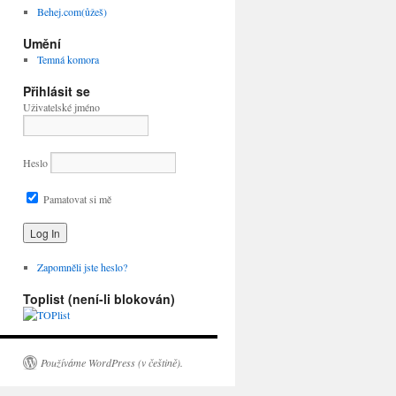
Behej.com(ůžeš)
Umění
Temná komora
Přihlásit se
Uživatelské jméno
Heslo
Pamatovat si mě
Zapomněli jste heslo?
Toplist (není-li blokován)
Používáme WordPress (v češtině).