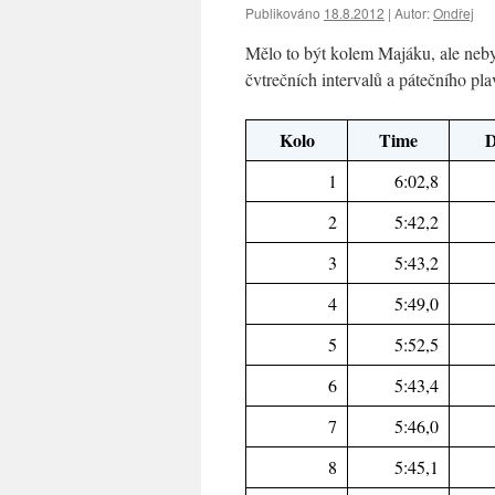
Publikováno
18.8.2012
|
Autor:
Ondřej
Mělo to být kolem Majáku, ale nebyl
čvtrečních intervalů a pátečního pla
Kolo
Time
D
1
6:02,8
2
5:42,2
3
5:43,2
4
5:49,0
5
5:52,5
6
5:43,4
7
5:46,0
8
5:45,1