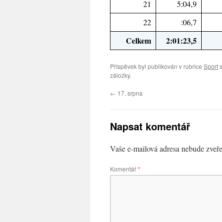
21
5:04,9
22
:06,7
Celkem
2:01:23,5
Příspěvek byl publikován v rubrice
Sport
s
záložky.
←
17. srpna
Napsat komentář
Vaše e-mailová adresa nebude zveře
Komentář
*