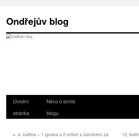
Přejít
k
Ondřejův blog
obsahu
webu
Úvodní
Něco o tomto
stránka
blogu
←
4. května – 1 zpráva o 2 mílích s úsměvem za
12. květ