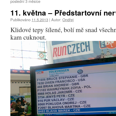
poslední 3 měsíce
11. května – Předstartovní ner
Publikováno
11.5.2013
|
Autor:
Ondřej
Klidové tepy šílené, bolí mě snad všech
kam cuknout.