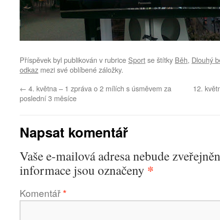
Příspěvek byl publikován v rubrice
Sport
se štítky
Běh
,
Dlouhý b
odkaz
mezi své oblíbené záložky.
←
4. května – 1 zpráva o 2 mílích s úsměvem za
12. květ
poslední 3 měsíce
Napsat komentář
Vaše e-mailová adresa nebude zveřejněn
*
informace jsou označeny
Komentář
*