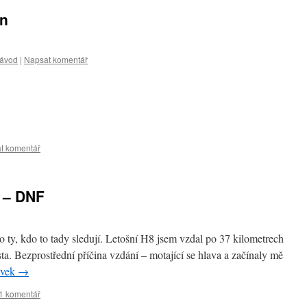
on
ávod
|
Napsat komentář
t komentář
 – DNF
 ty, kdo to tady sledují. Letošní H8 jsem vzdal po 37 kilometrech
ta. Bezprostřední příčina vzdání – motající se hlava a začínaly mě
ěvek
→
1 komentář