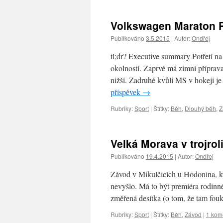
Volkswagen Maraton 
Publikováno
3.5.2015
|
Autor:
Ondřej
tl;dr? Executive summary Potřetí n
okolností. Zaprvé má zimní příprava
nižší. Zadruhé kvůli MS v hokeji je
příspěvek
→
Rubriky:
Sport
|
Štítky:
Běh
,
Dlouhý běh
,
Z
Velká Morava v trojrol
Publikováno
19.4.2015
|
Autor:
Ondřej
Závod v Mikulčicích u Hodonína, kt
nevyšlo. Má to být premiéra rodinné
změřená desítka (o tom, že tam fo
Rubriky:
Sport
|
Štítky:
Běh
,
Závod
|
1 kom