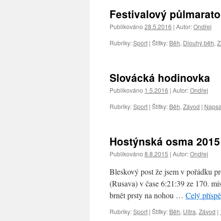
Festivalový půlmarat
Publikováno
28.5.2016
|
Autor:
Ondřej
Rubriky:
Sport
|
Štítky:
Běh
,
Dlouhý běh
,
Z
Slovácká hodinovka
Publikováno
1.5.2016
|
Autor:
Ondřej
Rubriky:
Sport
|
Štítky:
Běh
,
Závod
|
Napsa
Hostýnská osma 2015
Publikováno
8.8.2015
|
Autor:
Ondřej
Bleskový post že jsem v pořádku pro
(Rusava) v čase 6:21:39 ze 170. mís
brnět prsty na nohou …
Celý přísp
Rubriky:
Sport
|
Štítky:
Běh
,
Ultra
,
Závod
|