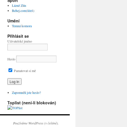
Sport
Lázně Zlín
Behej.com(ůžeš)
Umění
Temná komora
Přihlásit se
Uživatelské jméno
Heslo
Pamatovat si mě
Zapomněli jste heslo?
Toplist (není-li blokován)
Používáme WordPress (v češtině).