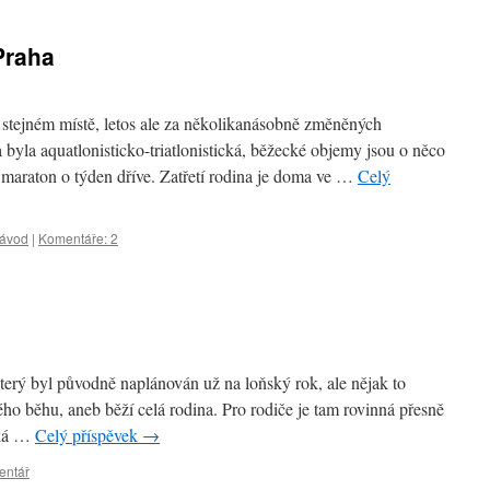
Praha
a stejném místě, letos ale za několikanásobně změněných
 byla aquatlonisticko-triatlonistická, běžecké objemy jsou o něco
 maraton o týden dříve. Zatřetí rodina je doma ve …
Celý
ávod
|
Komentáře: 2
i
erý byl původně naplánován už na loňský rok, ale nějak to
ho běhu, aneb běží celá rodina. Pro rodiče je tam rovinná přesně
uká …
Celý příspěvek
→
entář