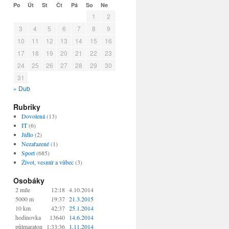
Po
Út
St
Čt
Pá
So
Ne
1
2
3
4
5
6
7
8
9
10
11
12
13
14
15
16
17
18
19
20
21
22
23
24
25
26
27
28
29
30
31
« Dub
Rubriky
Dovolená
(13)
IT
(6)
Jídlo
(2)
Nezařazené
(1)
Sport
(685)
Život, vesmír a vůbec
(3)
Osobáky
2 míle
12:18
4.10.2014
5000 m
19:37
21.3.2015
10 km
42:37
25.1.2014
hodinovka
13640
14.6.2014
půlmaraton
1:33:36
1.11.2014