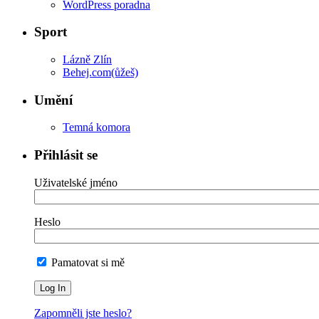
WordPress poradna
Sport
Lázně Zlín
Behej.com(ůžeš)
Umění
Temná komora
Přihlásit se
Uživatelské jméno
Heslo
Pamatovat si mě
Zapomněli jste heslo?