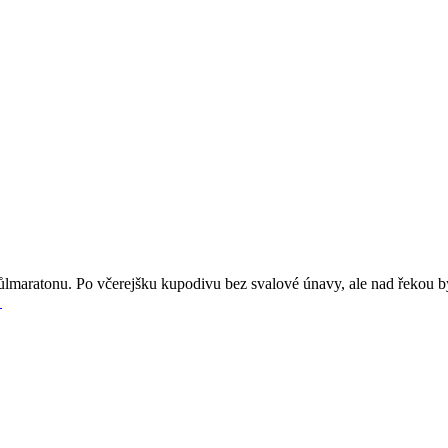
maratonu. Po včerejšku kupodivu bez svalové únavy, ale nad řekou by
→