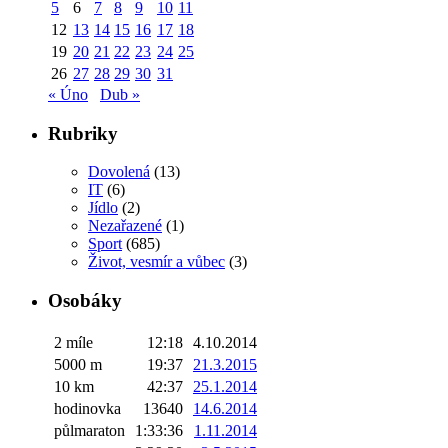
5
6
7
8
9
10
11
12
13
14
15
16
17
18
19
20
21
22
23
24
25
26
27
28
29
30
31
« Úno
Dub »
Rubriky
Dovolená
(13)
IT
(6)
Jídlo
(2)
Nezařazené
(1)
Sport
(685)
Život, vesmír a vůbec
(3)
Osobáky
2 míle
12:18
4.10.2014
5000 m
19:37
21.3.2015
10 km
42:37
25.1.2014
hodinovka
13640
14.6.2014
půlmaraton
1:33:36
1.11.2014