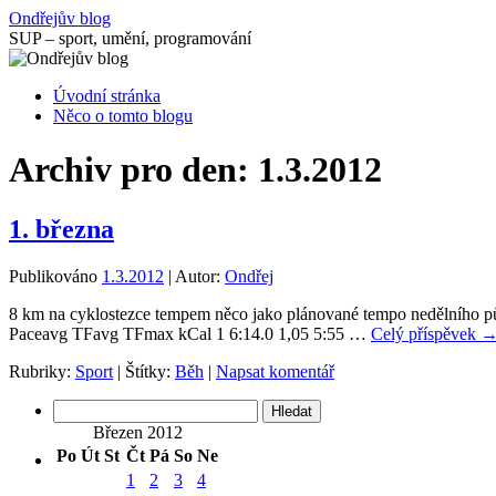
Přejít
Ondřejův blog
k
SUP – sport, umění, programování
obsahu
webu
Úvodní stránka
Něco o tomto blogu
Archiv pro den:
1.3.2012
1. března
Publikováno
1.3.2012
|
Autor:
Ondřej
8 km na cyklostezce tempem něco jako plánované tempo nedělního půl
Paceavg TFavg TFmax kCal 1 6:14.0 1,05 5:55 …
Celý příspěvek
Rubriky:
Sport
|
Štítky:
Běh
|
Napsat komentář
Vyhledávání
Březen 2012
Po
Út
St
Čt
Pá
So
Ne
1
2
3
4