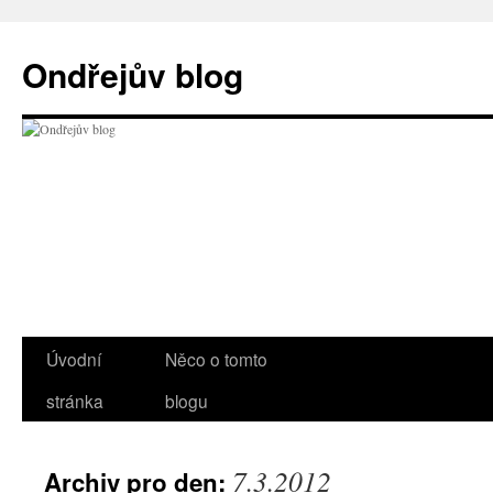
Přejít
k
Ondřejův blog
obsahu
webu
Úvodní
Něco o tomto
stránka
blogu
7.3.2012
Archiv pro den: